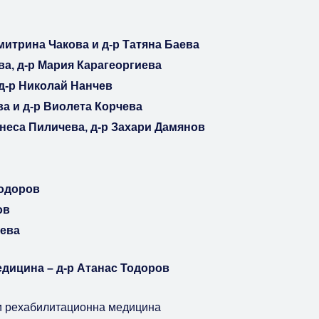
митрина Чакова и д-р Татяна Баева
ва, д-р Мария Карагеоргиева
д-р Николай Нанчев
а и д-р Виолета Корчева
анеса Пиличева, д-р Захари Дамянов
Тодоров
ов
нева
дицина – д-р Атанас Тодоров
и рехабилитационна медицина