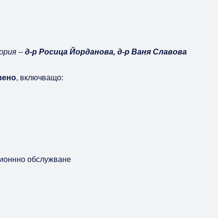
ория –
д-р Росица Йорданова, д-р Ваня Славова
вено
, включващо:
ионнно обслужване