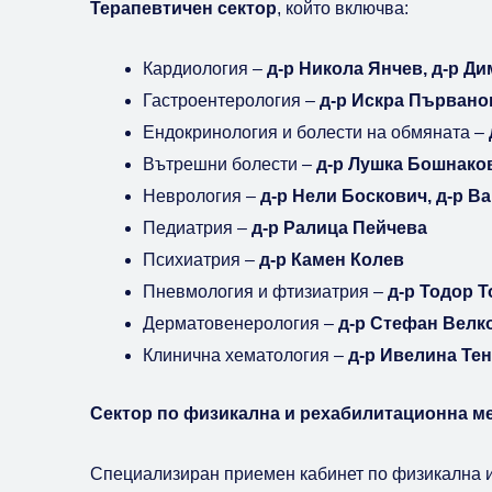
Терапевтичен сектор
, който включва:
Кардиология –
д-р Никола Янчев, д-р Ди
Гастроентерология –
д-р Искра Първано
Ендокринология и болести на обмяната –
Вътрешни болести –
д-р Лушка Бошнаков
Неврология –
д-р Нели Боскович, д-р В
Педиатрия –
д-р Ралица Пейчева
Психиатрия –
д-р Камен Колев
Пневмология и фтизиатрия –
д-р Тодор 
Дерматовенерология –
д-р Стефан Велк
Клинична хематология –
д-р Ивелина Те
Сектор по физикална и рехабилитационна ме
Специализиран приемен кабинет по физикална 