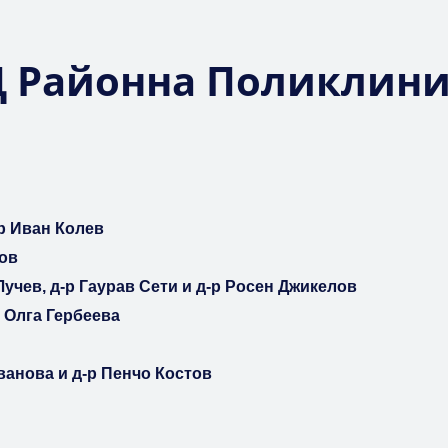
Ц Районна Поликлини
р
Иван Колев
ов
Лучев, д-р Гаурав Сети и д-р Росен Джикелов
р Олга Гербеева
ванова и д-р Пенчо Костов