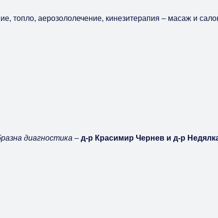
ие, топло, аерозололечение, кинезитерапия – масаж и сало
бразна диагностика
–
д-р Красимир Чернев и д-р Недял