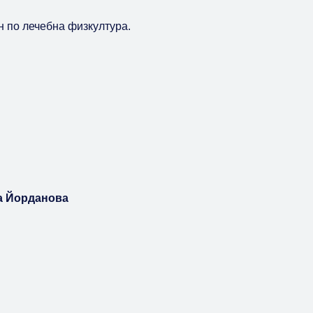
н по лечебна физкултура.
ка Йорданова