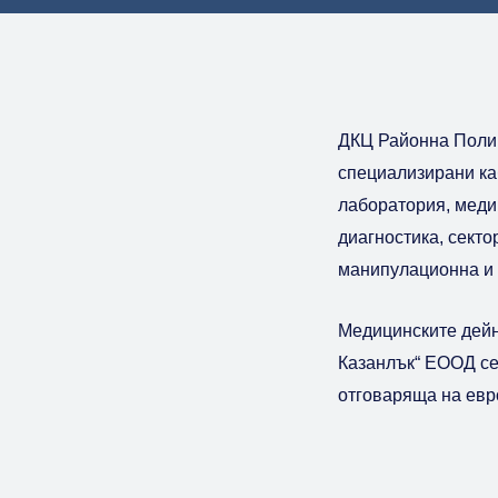
ДКЦ Районна Полик
специализирани ка
лаборатория, меди
диагностика, сект
манипулационна и 
Медицинските дейн
Казанлък“ ЕООД се
отговаряща на евр