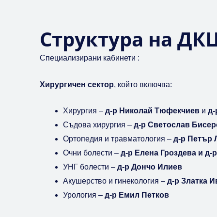
а
в
и
Структура на ДК
д
е
Специализирани кабинети :
о
Хирургичен сектор
, който включва:
т
о
Хирургия –
д-р
Николай Тюфекчиев
и
д-
Съдова хирургия –
д-р Светослав Бисер
Ортопедия и травматология –
д-р Петър 
Очни болести –
д-р Елена Гроздева и д-
УНГ болести –
д-р Дончо Илиев
Акушерство и гинекология –
д-р Златка И
Урология –
д-р Емил Петков