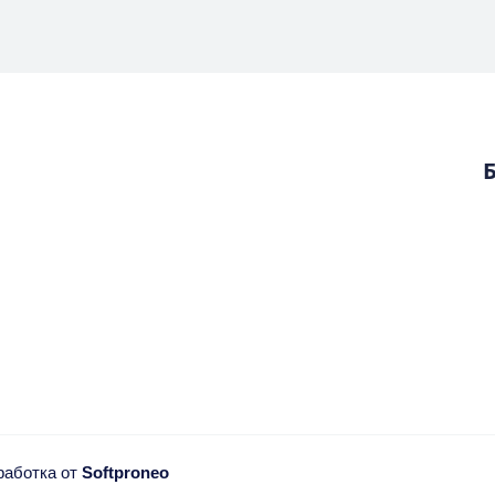
зработка от
Softproneo